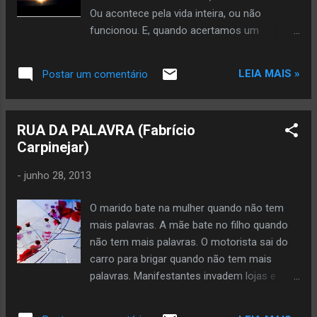
Ou acontece pela vida inteira, ou não
funcionou. E, quando acertamos um
casamento, as opções anteriores são
consideradas falsas – necessitamos apagar
LEIA MAIS »
Postar um comentário
o passado. E, quando erramos um
casamento, as opções anteriores são vistas
como legítimas – desperdiçamos romances
RUA DA PALAVRA (Fabrício
melhores. Trata-se de uma visão limitada, de
Carpinejar)
contar apenas com um endereço para o
nosso coração. Mas amor é cigano, amor é
-
junho 28, 2013
mambembe, amor é viageiro.
O marido bate na mulher quando não tem
mais palavras. A mãe bate no filho quando
não tem mais palavras. O motorista sai do
carro para brigar quando não tem mais
palavras. Manifestantes invadem lojas e
depredam a cidade quando não tem mais
palavras. A palavra é o último reduto da