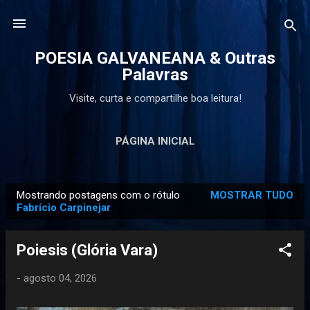
Pular para o conteúdo principal
POESIA GALVANEANA & Outras
Palavras
Visite, curta e compartilhe boa leitura!
PÁGINA INICIAL
Mostrando postagens com o rótulo
MOSTRAR TUDO
P
Fabrício Carpinejar
o
s
Poiesis (Glória Vara)
t
a
-
agosto 04, 2026
g