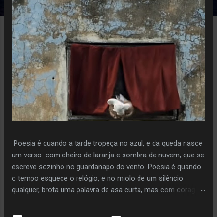
e
n
s
Poesia é quando a tarde tropeça no azul, e da queda nasce
um verso com cheiro de laranja e sombra de nuvem, que se
escreve sozinho no guardanapo do vento. Poesia é quando
o tempo esquece o relógio, e no miolo de um silêncio
qualquer, brota uma palavra de asa curta, mas com coragem
de voo. Poiesis é o instante em que a pedra decide florir,
sem pressa, sem plano, só porque ouviu o sussurro da terra