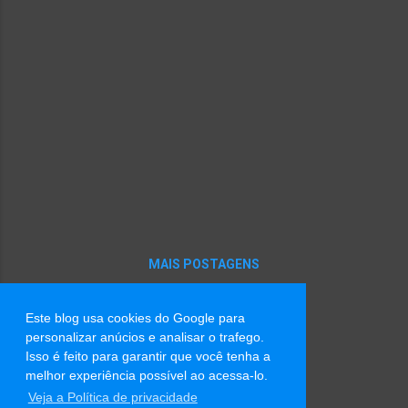
Furacão é somente sexo. Furacão é pressa.
Furacão não tem endereço, nem infância.
Furacão destrói lares, arrebenta
relacionamentos. Furacão não chora, não se
arrepende de colecionar vítimas. Furacão
não pergunta duas vezes. Furacão não volta,
não cria raízes, não se despede. Furacão é
triste, solitário, assim como vulcão. Furacão
é vazio, repetitivo, rancoroso. Furacão não
deixa bilhetes, não tem recaídas. Chamar
uma mulher de furacão é uma forma
machista de s...
MAIS POSTAGENS
Este blog usa cookies do Google para
Tecnologia do Blogger
personalizar anúcios e analisar o trafego.
Isso é feito para garantir que você tenha a
Imagens de tema por
Radius Images
melhor experiência possível ao acessa-lo.
Veja a Política de privacidade