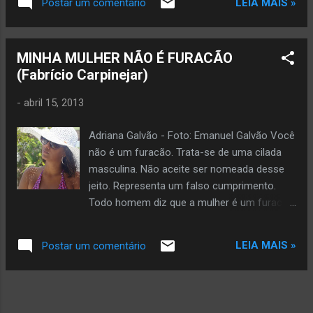
LEIA MAIS »
Postar um comentário
sensibilidade. A fronteira derradeira. Quem
perde a palavra perde o respeito.
MINHA MULHER NÃO É FURACÃO
(Fabrício Carpinejar)
-
abril 15, 2013
Adriana Galvão - Foto: Emanuel Galvão Você
não é um furacão. Trata-se de uma cilada
masculina. Não aceite ser nomeada desse
jeito. Representa um falso cumprimento.
Todo homem diz que a mulher é um furacão
como projeção: é o que ele deseja da
companhia, não é o que ela é. Pode soar
LEIA MAIS »
Postar um comentário
sedutor, pode sugerir passionalidade, pode
sugerir fogo e charme, porém é uma
armadilha. Sua intenção não é boa. Furacão
não é convidado. Furacão passa rápido.