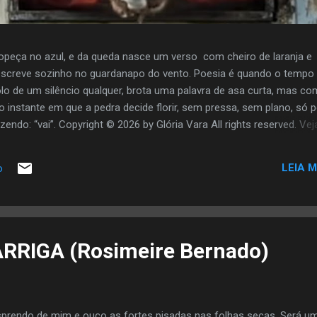
opeça no azul, e da queda nasce um verso com cheiro de laranja e
screve sozinho no guardanapo do vento. Poesia é quando o tempo
olo de um silêncio qualquer, brota uma palavra de asa curta, mas co
o instante em que a pedra decide florir, sem pressa, sem plano, só 
zendo: “vai”. Copyright © 2026 by Glória Vara All rights reserved. Vej
LEIA M
o
RRIGA (Rosimeire Bernado)
prendo de mim e ouço as fortes pisadas nas folhas secas. Será u