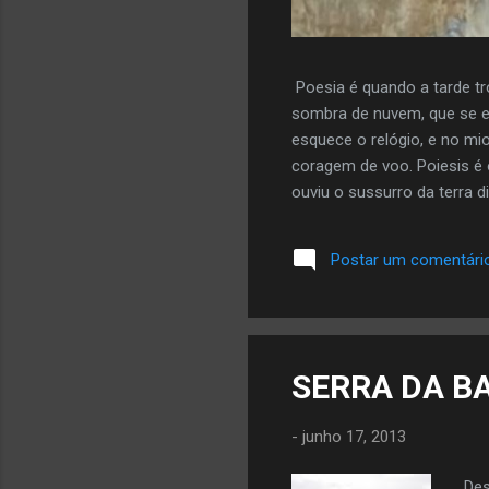
Poesia é quando a tarde tr
sombra de nuvem, que se e
esquece o relógio, e no mi
coragem de voo. Poiesis é 
ouviu o sussurro da terra di
mais da autora aqui
Postar um comentári
SERRA DA BA
-
junho 17, 2013
Des