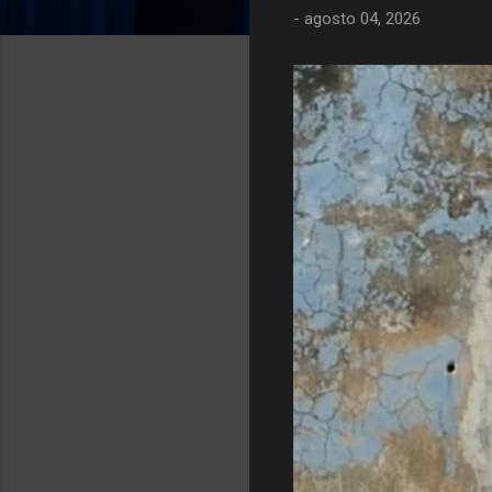
-
agosto 04, 2026
g
e
n
s