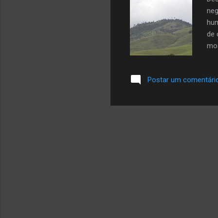
neg
hum
de 
mos
te 
que
Postar um comentári
da 
con
LIV