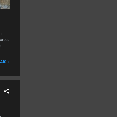
m
porque
a
AIS »
m