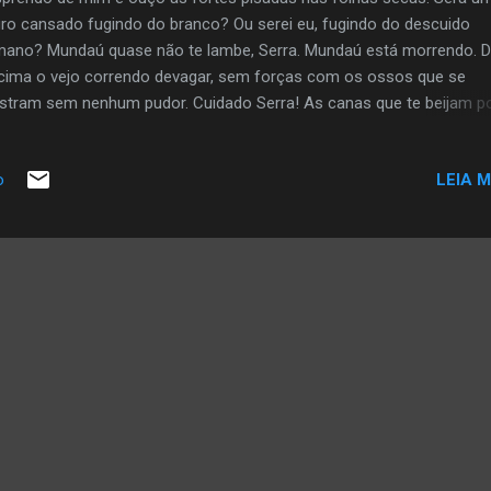
ro cansado fugindo do branco? Ou serei eu, fugindo do descuido
ano? Mundaú quase não te lambe, Serra. Mundaú está morrendo. D
cima o vejo correndo devagar, sem forças com os ossos que se
tram sem nenhum pudor. Cuidado Serra! As canas que te beijam 
engolir. Cuidado serra! Os animais que pensam podem te desmatar. 
 lutou para viver em liberdade teus descendentes lutam para se liber
LEIA M
o
ganância dos novos senhores de engenho. Oh liberdade quase
quistada! Não se afasta! Não quero a liberdade amanhã. QUERO SE
RE HOJE. — Copyright © 2013 by Rosimeire Bernado All rights reserv