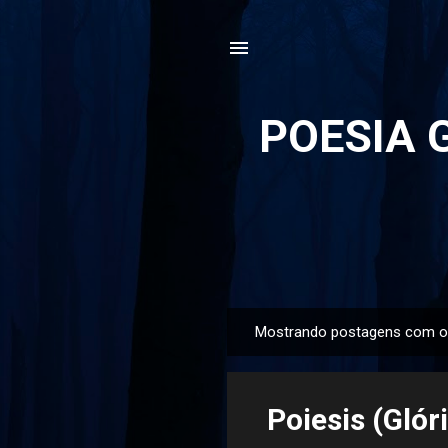
POESIA G
Mostrando postagens com o
P
o
s
Poiesis (Glór
t
a