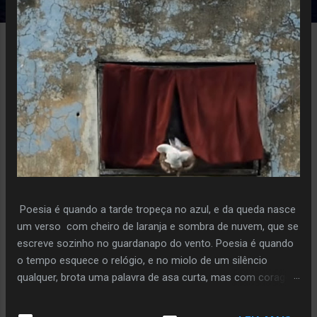
e
n
s
Poesia é quando a tarde tropeça no azul, e da queda nasce
um verso com cheiro de laranja e sombra de nuvem, que se
escreve sozinho no guardanapo do vento. Poesia é quando
o tempo esquece o relógio, e no miolo de um silêncio
qualquer, brota uma palavra de asa curta, mas com coragem
de voo. Poiesis é o instante em que a pedra decide florir,
sem pressa, sem plano, só porque ouviu o sussurro da terra