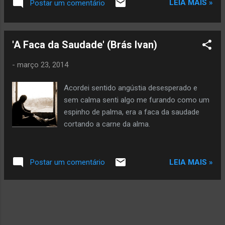
LEIA MAIS »
Postar um comentário
dizendo: “vai”. Copyright © 2026 by Glória Vara All rights
reserved. Veja mais da autora aqui
'A Faca da Saudade' (Brás Ivan)
-
março 23, 2014
Acordei sentido angústia desesperado e
sem calma senti algo me furando como um
espinho de palma, era a faca da saudade
cortando a carne da alma.
LEIA MAIS »
Postar um comentário