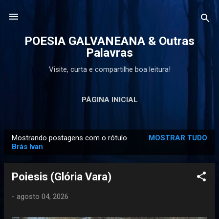
Pular para o conteúdo principal
POESIA GALVANEANA & Outras
Palavras
Visite, curta e compartilhe boa leitura!
PÁGINA INICIAL
Mostrando postagens com o rótulo
MOSTRAR TUDO
P
Brás Ivan
o
s
Poiesis (Glória Vara)
t
a
-
agosto 04, 2026
g