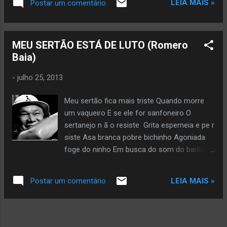
LEIA MAIS »
Postar um comentário
dizendo: “vai”. Copyright © 2026 by Glória Vara All rights
reserved. Veja mais da autora aqui
MEU SERTÃO ESTÁ DE LUTO (Romero
Baia)
-
julho 25, 2013
Meu sertão fica mais triste Quando morre
um vaqueiro E se ele for sanfoneiro O
sertanejo n ã o resiste Grita esperneia e pe r
siste Asa branca pobre bichinho Agoniada
foge do ninho Em busca do som do baião
Morreu s eu D ominguinhos Sucessor do G
onzag ão
LEIA MAIS »
Postar um comentário