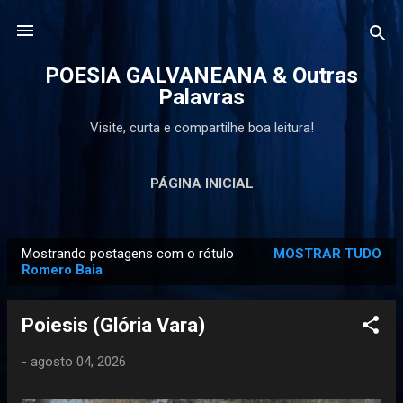
Pular para o conteúdo principal
POESIA GALVANEANA & Outras
Palavras
Visite, curta e compartilhe boa leitura!
PÁGINA INICIAL
Mostrando postagens com o rótulo
MOSTRAR TUDO
P
Romero Baia
o
s
Poiesis (Glória Vara)
t
a
-
agosto 04, 2026
g