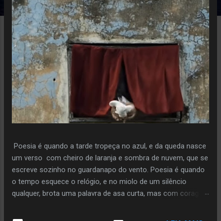
e
n
s
Poesia é quando a tarde tropeça no azul, e da queda nasce
um verso com cheiro de laranja e sombra de nuvem, que se
escreve sozinho no guardanapo do vento. Poesia é quando
o tempo esquece o relógio, e no miolo de um silêncio
qualquer, brota uma palavra de asa curta, mas com coragem
de voo. Poiesis é o instante em que a pedra decide florir,
sem pressa, sem plano, só porque ouviu o sussurro da terra