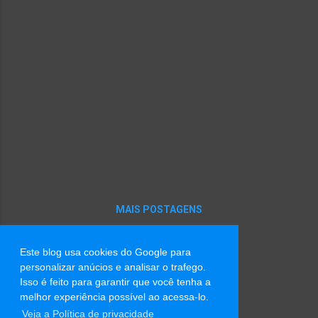
MAIS POSTAGENS
Este blog usa cookies do Google para
Tecnologia do Blogger
personalizar anúcios e analisar o trafego.
Isso é feito para garantir que você tenha a
Imagens de tema por
Radius Images
melhor experiência possível ao acessa-lo.
Veja a Política de privacidade