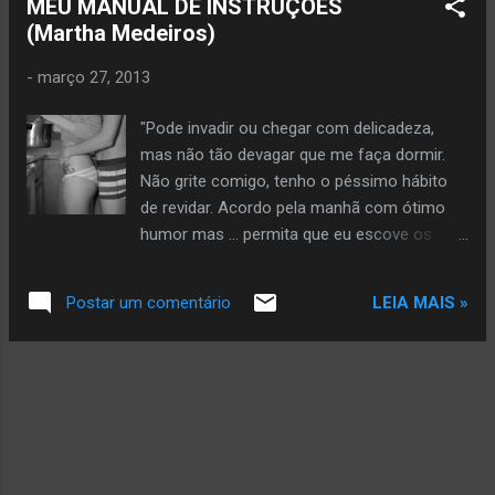
MEU MANUAL DE INSTRUÇÕES
se o cara beija, transa e diz que me ama,
(Martha Medeiros)
tenha a santa paciência, vou querer que ele
faça pacto de sangue também? Pactos.
-
março 27, 2013
Acho que é isso. Não de sangue nem de
nada que se possa ver e tocar. É um pacto
"Pode invadir ou chegar com delicadeza,
silencioso que tem a força de manter as
mas não tão devagar que me faça dormir.
coisas enraizadas, um pacto de eternidade,
Não grite comigo, tenho o péssimo hábito
mesmo que o destino um dia venha a dividir
de revidar. Acordo pela manhã com ótimo
o caminho dos dois. Sentir-se amado é
humor mas ... permita que eu escove os
sentir que a pessoa tem interesse real na
dentes primeiro. Toque muito em mim,
sua vida, que zela pela sua felicidade, que se
principalmente nos cabelos e minta sobre
preocupa quando as coisas não estão
LEIA MAIS »
Postar um comentário
minha nocauteante beleza. Tenha vida
dando certo, que sugere caminhos para
própria, me faça sentir saudades, conte
melhorar, que coloca-se a postos para ouvir
algumas coisas que me façam rir, mas não
suas dúv...
conte piadas e nem seja preconceituoso,
não perca tempo, cultivando este tipo de
herança de seus pais. Viaje antes de me
conhecer, sofra antes de mim para