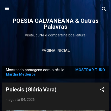
Pular para o conteúdo principal
POESIA GALVANEANA & Outras
Palavras
Visite, curta e compartilhe boa leitura!
PÁGINA INICIAL
Mostrando postagens com o rótulo
MOSTRAR TUDO
P
Martha Medeiros
o
s
Poiesis (Glória Vara)
t
a
-
agosto 04, 2026
g