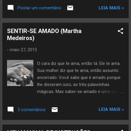
atenção: "Viver não dói. O que dói é a vida
LEIA MAIS »
Postar um comentário
que não se vive". Definitivo, como tudo o que
é simples. Nossa dor não advém das coisas
vividas, mas das coisas que foram
SENTIR-SE AMADO (Martha
sonhadas e não se cumpriram. Por que
Medeiros)
sofremos tanto por amor? O certo seria a
gente não sofrer, apenas agradecer por
-
maio 27, 2013
termos conhecido uma pessoa tão bacana,
que gerou em nós um sentimento intenso e
O cara diz que te ama, então tá. Ele te ama.
que nos fez companhia por um tempo
Sua mulher diz que te ama, então assunto
razoável, um tempo feliz. Sofremos por
encerrado. Você sabe que é amado porque
quê?
lhe disseram isso, as três palavrinhas
mágicas. Mas saber-se amado é uma coisa,
sentir-se amado é outra, uma diferença de
milhas, um espaço enorme para a angústia
LEIA MAIS »
3 comentários
instalar-se. A demonstração de amor requer
mais do que beijos, sexo e verbalização,
apesar de não sonharmos com outra coisa: