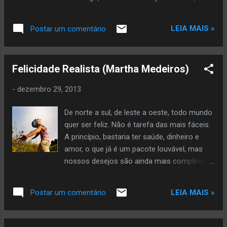
se preferir: dentro da igreja, escute-O.
Durante um beijo, dispa-se. No estádio de
LEIA MAIS »
Postar um comentário
futebol, apaixone-se. De frente para o mar,
ajoelhe-se. Numa festa, grite pelo seu time.
Reencontrou um amigo, comemore.' Eu não
Felicidade Realista (Martha Medeiros)
assisti ao programa, mas soube da história.
O jornalista David Letterman recebeu
-
dezembro 29, 2013
Joaquim Phoenix para uma entrevista. O ator
fez jus à fama de bad boy: não parou de
De norte a sul, de leste a oeste, todo mundo
mascar chiclete e só respondia com
quer ser feliz. Não é tarefa das mais fáceis.
monossílabos e grunhidos, não facilitando o
A princípio, bastaria ter saúde, dinheiro e
andamento da conversa. Letterman tentou,
amor, o que já é um pacote louvável, mas
tentou, e como não conseguiu arrancar
nossos desejos são ainda mais complexos.
nada do sujeito, encerrou a entrevista com
Não basta que a gente esteja sem febre:
uma tirada que me pareceu perfeita:
queremos, além de saúde, ser magérrimos,
“Joaquin, uma pena que você não pôde vir
LEIA MAIS »
Postar um comentário
sarados, irresistíveis. Dinheiro? Não basta
esta noite” . Quando uma pessoa se dispõe
termos para pagar o aluguel, a comida e o
a dar uma entrevista, tem que entrar no jogo:
cinema: queremos a piscina olímpica, a