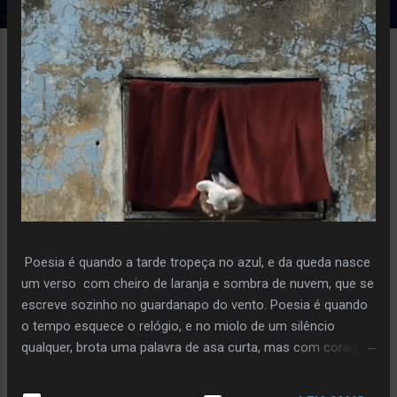
e
n
s
Poesia é quando a tarde tropeça no azul, e da queda nasce
um verso com cheiro de laranja e sombra de nuvem, que se
escreve sozinho no guardanapo do vento. Poesia é quando
o tempo esquece o relógio, e no miolo de um silêncio
qualquer, brota uma palavra de asa curta, mas com coragem
de voo. Poiesis é o instante em que a pedra decide florir,
sem pressa, sem plano, só porque ouviu o sussurro da terra