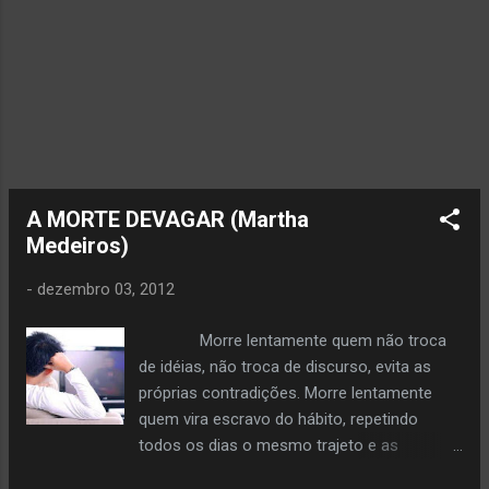
reconhecer-me um porto, um albergue da
juventude. Eu saio em conta, você não
gastará muito comigo.
A MORTE DEVAGAR (Martha
Medeiros)
-
dezembro 03, 2012
Morre lentamente quem não troca
de idéias, não troca de discurso, evita as
próprias contradições. Morre lentamente
quem vira escravo do hábito, repetindo
todos os dias o mesmo trajeto e as
mesmas compras no supermercado. Quem