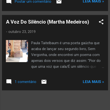
LEIA MAIS »
Postar um comentário
dizendo: “vai”. Copyright © 2026 by Glória Vara All rights
reserved. Veja mais da autora aqui
A Voz Do Silêncio (Martha Medeiros)
-
outubro 23, 2019
Paula Taitelbaum é uma poeta gaúcha que
acaba de lançar seu segundo livro, Sem
Vergonha, onde encontrei um poema com
apenas dois versos que diz assim: "Pior do
que uma voz que cala/É um silêncio que
fala". Simples. Rápido. E quanta força.
Imediatamente me veio a cabeça situações
LEIA MAIS »
1 comentário
em que o silêncio me disse verdades
terríveis, pois você sabe, o silêncio não é
dado a amenidades. Um telefone mudo. Um
e-mail que não chega. Um encontro onde
nenhum dos dois abre a boca. Silêncios que