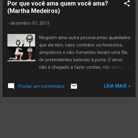
responder com generosidade ao...
Por que você ama quem você ama?
bolsa Louis Vitton e uma temporada num
(Martha Medeiros)
spa cinco estrelas. E quanto ao amor? Ah, o
amor… não basta termos alguém com quem
-
dezembro 07, 2013
podemos conversar, dividir uma pizza e
fazer sexo de vez em quando. Isso é pensar
Ninguém ama outra pessoa pelas qualidades
pequeno: queremos AMOR, todinho
que ela tem, caso contrário os honestos,
maiúsculo. Queremos estar visceralmente
simpáticos e não-fumantes teriam uma fila
apaixonados, queremos ser surpreendidos
de pretendentes batendo à porta. O amor
por declarações e presentes inesperados,
não é chegado a fazer contas, não obedece
queremos jantar à luz de velas de segunda a
a razão. O verdadeiro amor acontece por
domingo, queremos sexo selvagem e diário,
empatia, por magnetismo.
queremos ser felizes assim e não de outro
LEIA MAIS »
Postar um comentário
jeito.