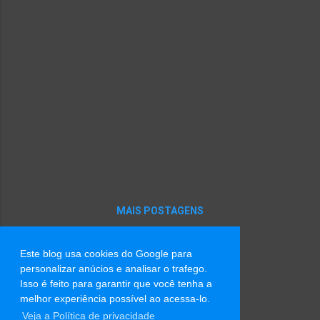
permanecer, o dia inteiro, abertas para o
verde onde cresce a esperança. Artigo IV
Fica decretado que o homem não precisará
nunca mais duvidar do homem. Que o
homem confiará no homem como a
palmeira confia no vento, como o vento
confia no ar, como o ar confia no campo
azul do céu. Parágrafo único: O homem,
confiará no homem como um menino confia
em outro menino. Artigo V Fica decretado
que os homens estão livres do jugo da
mentira. Nunca mais será preciso ...
MAIS POSTAGENS
Este blog usa cookies do Google para
Tecnologia do Blogger
personalizar anúcios e analisar o trafego.
Isso é feito para garantir que você tenha a
Imagens de tema por
Radius Images
melhor experiência possível ao acessa-lo.
Veja a Política de privacidade