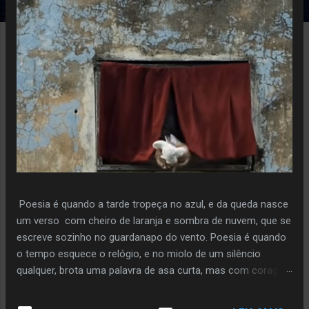
e
n
s
Poesia é quando a tarde tropeça no azul, e da queda nasce
um verso com cheiro de laranja e sombra de nuvem, que se
escreve sozinho no guardanapo do vento. Poesia é quando
o tempo esquece o relógio, e no miolo de um silêncio
qualquer, brota uma palavra de asa curta, mas com coragem
de voo. Poiesis é o instante em que a pedra decide florir,
sem pressa, sem plano, só porque ouviu o sussurro da terra