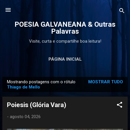
Pular para o conteúdo principal
POESIA GALVANEANA & Outras
Palavras
Visite, curta e compartilhe boa leitura!
PÁGINA INICIAL
Mostrando postagens com o rótulo
MOSTRAR TUDO
P
Thiago de Mello
o
s
Poiesis (Glória Vara)
t
a
-
agosto 04, 2026
g