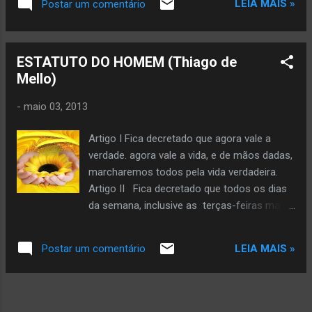
LEIA MAIS »
Postar um comentário
dizendo: “vai”. Copyright © 2026 by Glória Vara All rights
reserved. Veja mais da autora aqui
ESTATUTO DO HOMEM (Thiago de
Mello)
-
maio 03, 2013
Artigo I Fica decretado que agora vale a
verdade. agora vale a vida, e de mãos dadas,
marcharemos todos pela vida verdadeira.
Artigo II Fica decretado que todos os dias
da semana, inclusive as terças-feiras mais
cinzentas, têm direito a converter-se em
manhãs de domingo. Artigo III Fica
LEIA MAIS »
Postar um comentário
decretado que, a partir deste instante,
haverá girassóis em todas as janelas, que
os girassóis terão direito a abrir-se dentro
da sombra; e que as janelas devem