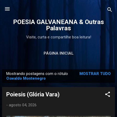
Pular para o conteúdo principal
POESIA GALVANEANA & Outras
Palavras
Visite, curta e compartilhe boa leitura!
PÁGINA INICIAL
Mostrando postagens com o rótulo
MOSTRAR TUDO
P
Oswaldo Montenegro
o
s
Poiesis (Glória Vara)
t
a
-
agosto 04, 2026
g