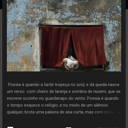
e
n
s
Poesia é quando a tarde tropeça no azul, e da queda nasce
um verso com cheiro de laranja e sombra de nuvem, que se
escreve sozinho no guardanapo do vento. Poesia é quando
o tempo esquece o relógio, e no miolo de um silêncio
qualquer, brota uma palavra de asa curta, mas com coragem
de voo. Poiesis é o instante em que a pedra decide florir,
sem pressa, sem plano, só porque ouviu o sussurro da terra