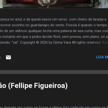
opeça no azul, e da queda nasce um verso com cheiro de laranja e
screve sozinho no guardanapo do vento. Poesia é quando o tempo
olo de um silêncio qualquer, brota uma palavra de asa curta, mas co
o instante em que a pedra decide florir, sem pressa, sem plano, só 
zendo: “vai”. Copyright © 2026 by Glória Vara All rights reserved. Vej
LEIA M
o
o (Fellipe Figueiroa)
ou daquela vez como se fosse a última. Fez cada job seu como se 