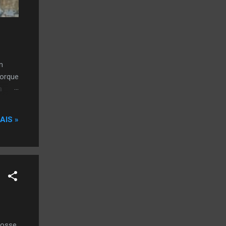
m
porque
a
AIS »
fosse