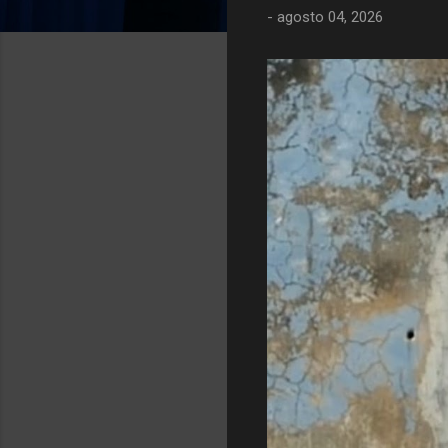
-
agosto 04, 2026
g
e
n
s