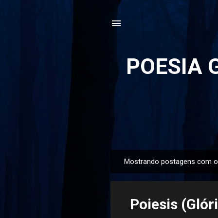
POESIA G
Mostrando postagens com o
P
o
s
Poiesis (Glór
t
a