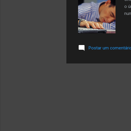
o ú
num
Postar um comentári