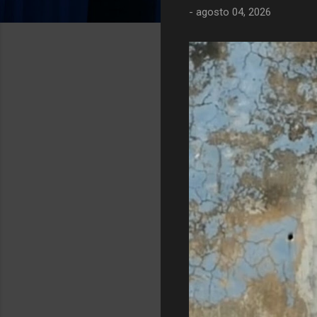
-
agosto 04, 2026
g
e
n
s