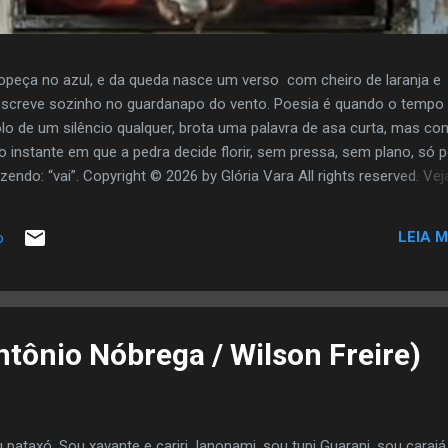
opeça no azul, e da queda nasce um verso com cheiro de laranja e
screve sozinho no guardanapo do vento. Poesia é quando o tempo
olo de um silêncio qualquer, brota uma palavra de asa curta, mas co
o instante em que a pedra decide florir, sem pressa, sem plano, só 
zendo: “vai”. Copyright © 2026 by Glória Vara All rights reserved. Vej
LEIA M
o
tônio Nóbrega / Wilson Freire)
 pataxó, Sou xavante e cariri, Ianonami, sou tupi Guarani, sou carajá