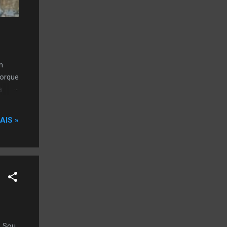
m
porque
a
AIS »
. Sou