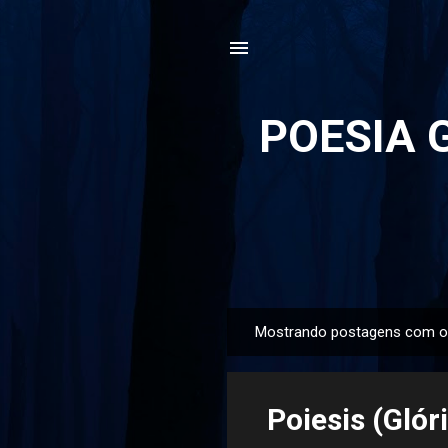
POESIA G
Mostrando postagens com o
P
o
s
Poiesis (Glór
t
a