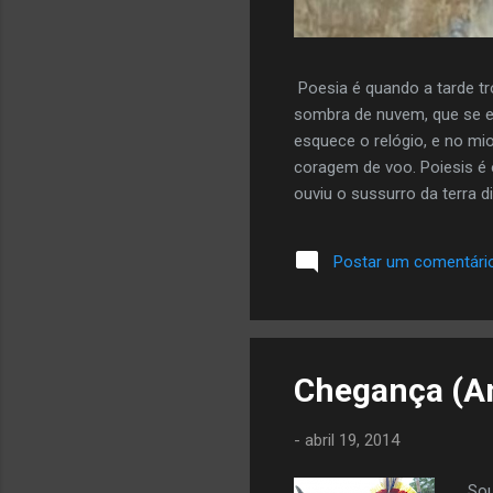
Poesia é quando a tarde tr
sombra de nuvem, que se e
esquece o relógio, e no mi
coragem de voo. Poiesis é 
ouviu o sussurro da terra di
mais da autora aqui
Postar um comentári
Chegança (An
-
abril 19, 2014
Sou