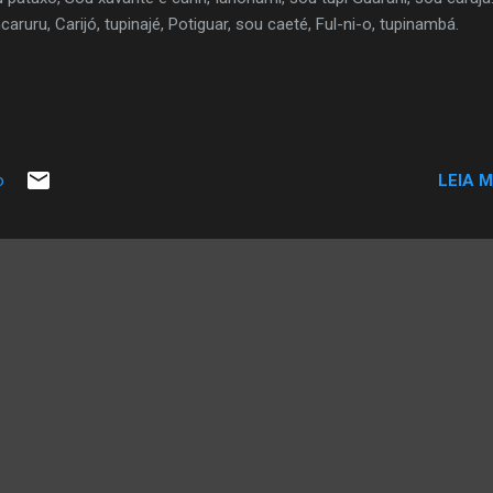
caruru, Carijó, tupinajé, Potiguar, sou caeté, Ful-ni-o, tupinambá.
LEIA M
o