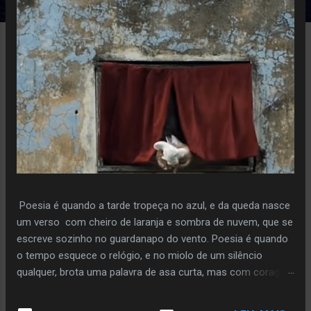
e
n
s
Poesia é quando a tarde tropeça no azul, e da queda nasce
um verso com cheiro de laranja e sombra de nuvem, que se
escreve sozinho no guardanapo do vento. Poesia é quando
o tempo esquece o relógio, e no miolo de um silêncio
qualquer, brota uma palavra de asa curta, mas com coragem
de voo. Poiesis é o instante em que a pedra decide florir,
sem pressa, sem plano, só porque ouviu o sussurro da terra