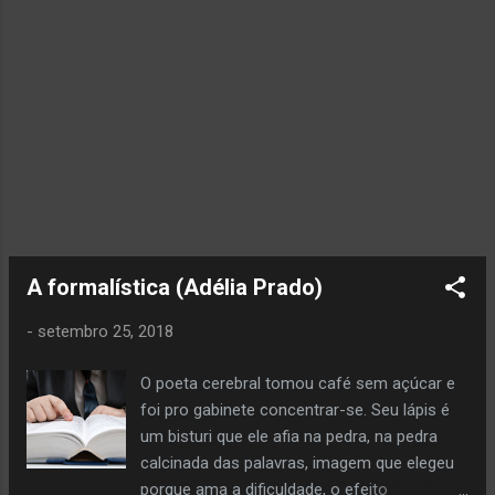
raiz vai ao meu mil avô. Vai ser coxo na vida
é maldição pra homem. Mulher é
desdobrável. Eu sou. Adélia Prado ,
Bagagem. São Paulo: Siciliano. 1993. p. 11.
A formalística (Adélia Prado)
-
setembro 25, 2018
O poeta cerebral tomou café sem açúcar e
foi pro gabinete concentrar-se. Seu lápis é
um bisturi que ele afia na pedra, na pedra
calcinada das palavras, imagem que elegeu
porque ama a dificuldade, o efeito