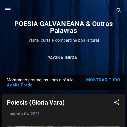
Pular para o conteúdo principal
POESIA GALVANEANA & Outras
Palavras
Visite, curta e compartilhe boa leitura!
PÁGINA INICIAL
Mostrando postagens com o rótulo
MOSTRAR TUDO
P
Adélia Prado
o
s
Poiesis (Glória Vara)
t
a
-
agosto 04, 2026
g