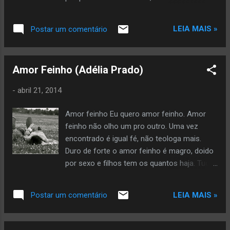
respeitoso que produz seu trato com o
dicionário.
LEIA MAIS »
Postar um comentário
Amor Feinho (Adélia Prado)
-
abril 21, 2014
Amor feinho Eu quero amor feinho. Amor
feinho não olho um pro outro. Uma vez
encontrado é igual fé, não teologa mais.
Duro de forte o amor feinho é magro, doido
por sexo e filhos tem os quantos haja. Tudo
que não fala, faz. Planta beijo de três cores
ao redor da casa e saudade roxa e branca,
LEIA MAIS »
Postar um comentário
da comum e da dobrada. Amor feinho é
bom porque não fica velho. Cuida do
essencial; o que brilha nos olhos é o que é: