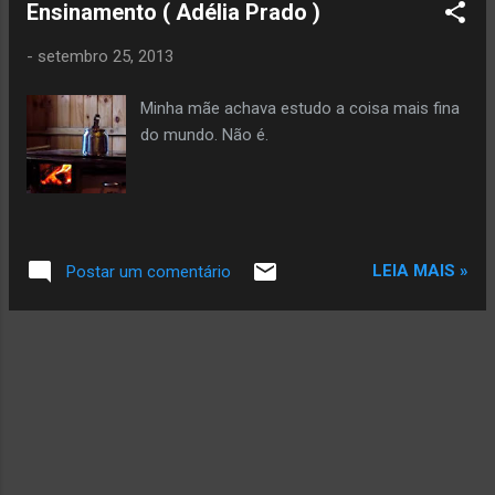
Ensinamento ( Adélia Prado )
eu sou homem você é mulher. Amor feinho
não tem ilusão, o que ele tem é esperança.
-
setembro 25, 2013
Eu quero amor feinho.
Minha mãe achava estudo a coisa mais fina
do mundo. Não é.
LEIA MAIS »
Postar um comentário