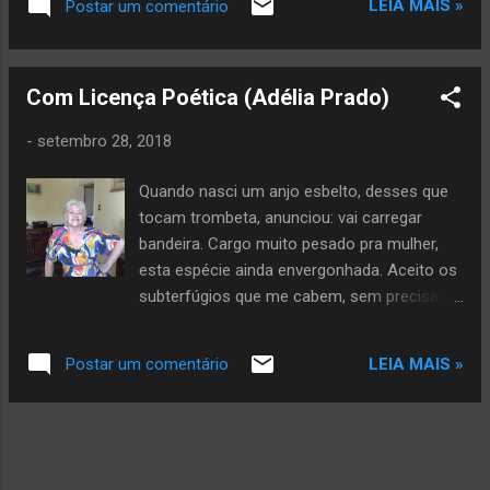
LEIA MAIS »
Postar um comentário
dizendo: “vai”. Copyright © 2026 by Glória Vara All rights
reserved. Veja mais da autora aqui
Com Licença Poética (Adélia Prado)
-
setembro 28, 2018
Quando nasci um anjo esbelto, desses que
tocam trombeta, anunciou: vai carregar
bandeira. Cargo muito pesado pra mulher,
esta espécie ainda envergonhada. Aceito os
subterfúgios que me cabem, sem precisar
mentir. Não sou tão feia que não possa
casar, acho o Rio de Janeiro uma beleza e
LEIA MAIS »
Postar um comentário
ora sim, ora não, creio em parto sem dor.
Mas o que sinto escrevo. Cumpro a sina.
Inauguro linhagens, fundo reinos -- dor não
é amargura. Minha tristeza não tem
pedigree, já a minha vontade de alegria, sua