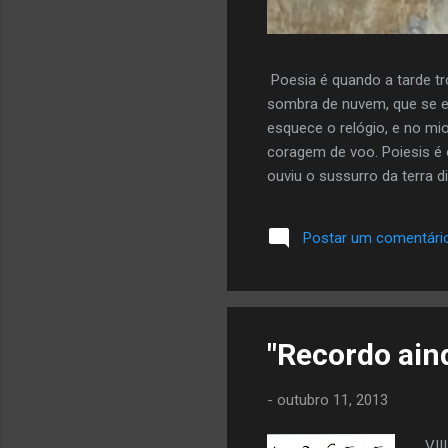
Poesia é quando a tarde tr
sombra de nuvem, que se e
esquece o relógio, e no mi
coragem de voo. Poiesis é 
ouviu o sussurro da terra di
mais da autora aqui
Postar um comentári
"Recordo ain
-
outubro 11, 2013
VII