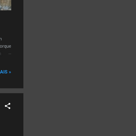
m
porque
a
AIS »
…