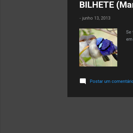
BILHETE (Mar
ou 
pri
-
junho 13, 2013
bo..
Se 
em 
Postar um comentári