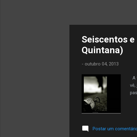
Seiscentos e
Quintana)
-
outubro 04, 2013
A v
vê,
pa
Postar um comentári