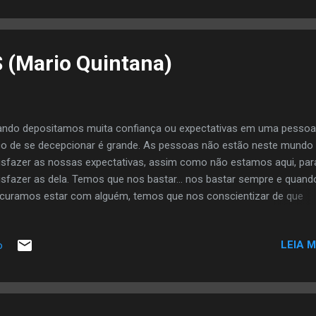
(Mario Quintana)
ndo depositamos muita confiança ou expectativas em uma pessoa
co de se decepcionar é grande. As pessoas não estão neste mundo
isfazer as nossas expectativas, assim como não estamos aqui, par
isfazer as dela. Temos que nos bastar… nos bastar sempre e quand
curamos estar com alguém, temos que nos conscientizar de que
amos juntos porque gostamos, porque queremos e nos sentimos b
ca por precisar de alguém. As pessoas não se precisam, elas se
LEIA M
o
pletam… não por serem metades, mas por serem inteiras, disposta
idir objetivos comuns, alegrias e vida. Com o tempo, você vai perce
 para ser feliz com a outra pessoa, você precisa em primeiro lugar,
cisar dela. Percebe também que aquela pessoa que você ama (ou a
 ama) e que não quer nada com você, definitivamente, não é o ho