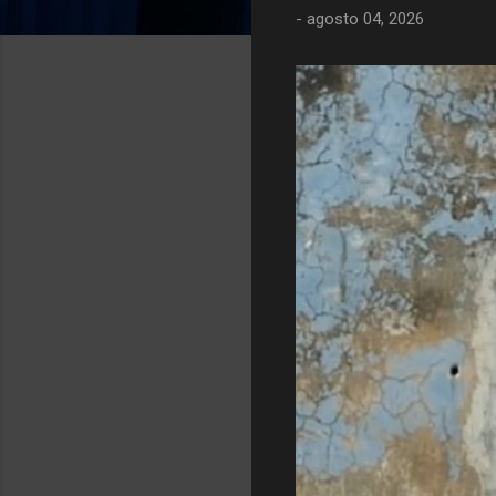
-
agosto 04, 2026
g
e
n
s