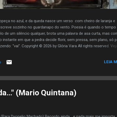
opeça no azul, e da queda nasce um verso com cheiro de laranja e
screve sozinho no guardanapo do vento. Poesia é quando o tempo
olo de um silêncio qualquer, brota uma palavra de asa curta, mas co
o instante em que a pedra decide florir, sem pressa, sem plano, só 
zendo: “vai”. Copyright © 2026 by Glória Vara All rights reserved. Vej
LEIA M
o
da…" (Mario Quintana)
I (Para Dyonelio Machado) Recordo ainda… e nada mais me importa