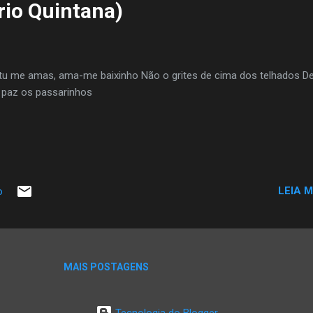
io Quintana)
a mulher de sua vida. Você aprende a gostar de você, a cuidar de vo
ncipalmente a gostar de quem gosta de você. O segredo é não cuida
.
tu me amas, ama-me baixinho Não o grites de cima dos telhados De
paz os passarinhos
LEIA M
o
MAIS POSTAGENS
Tecnologia do Blogger