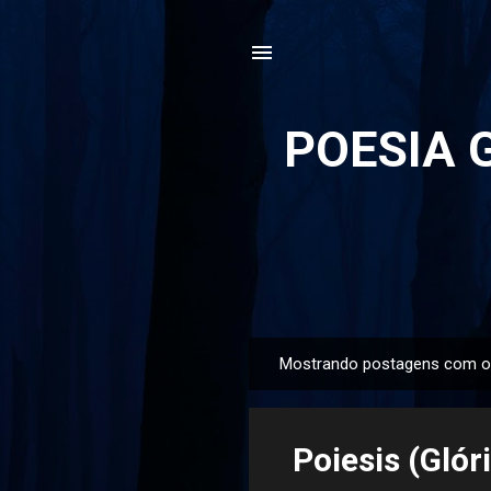
POESIA G
Mostrando postagens com o
P
o
s
Poiesis (Glór
t
a