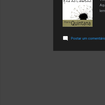
Aqu
lem
Postar um comentári