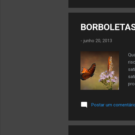
BORBOLETAS 
-
junho 20, 2013
Qua
ris
sat
sat
pro
est
nun
Postar um comentári
com
div
que
pre
que