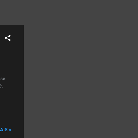
 se
ê,
AIS »