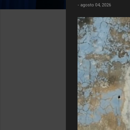
-
agosto 04, 2026
g
e
n
s