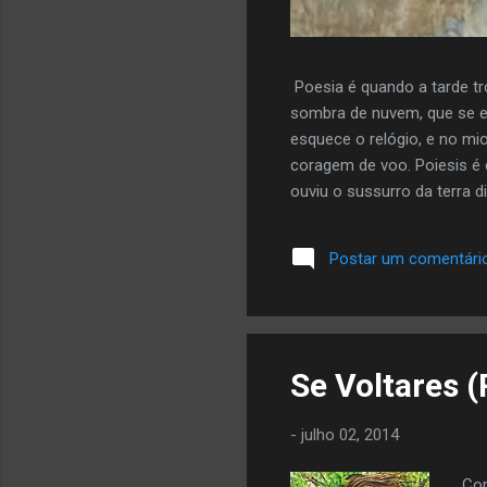
Poesia é quando a tarde tr
sombra de nuvem, que se e
esquece o relógio, e no mi
coragem de voo. Poiesis é 
ouviu o sussurro da terra di
mais da autora aqui
Postar um comentári
Se Voltares (
-
julho 02, 2014
Com