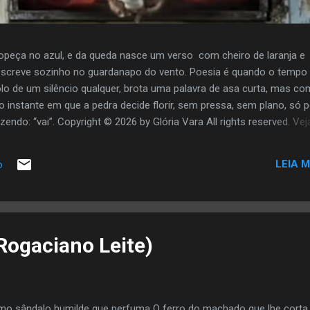
opeça no azul, e da queda nasce um verso com cheiro de laranja e
screve sozinho no guardanapo do vento. Poesia é quando o tempo
olo de um silêncio qualquer, brota uma palavra de asa curta, mas co
o instante em que a pedra decide florir, sem pressa, sem plano, só 
zendo: “vai”. Copyright © 2026 by Glória Vara All rights reserved. Vej
LEIA M
o
Rogaciano Leite)
o sândalo humilde que perfuma O ferro do machado que lhe corta,