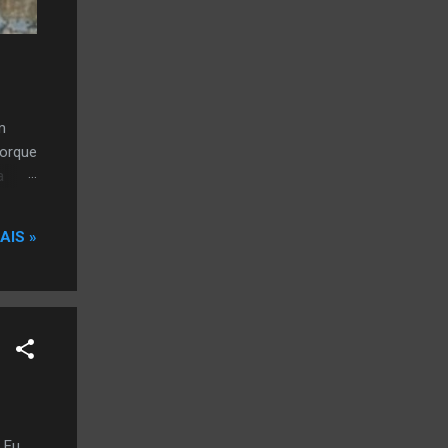
m
porque
a
AIS »
 Eu