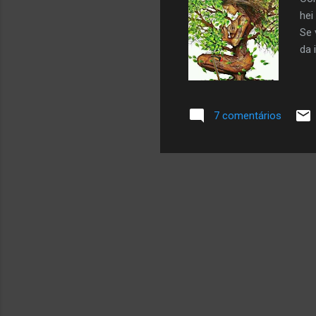
hei
Se 
da 
7 comentários