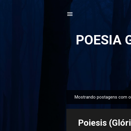
POESIA G
Mostrando postagens com o
P
o
s
Poiesis (Glór
t
a