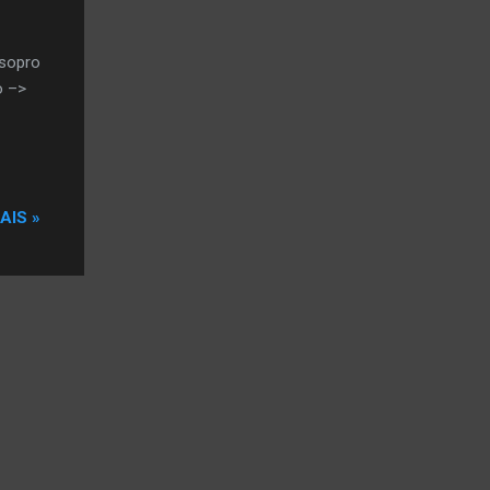
 sopro
o –>
AIS »