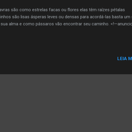
avras são como estrelas facas ou flores elas têm raízes pétalas
inhos são lisas ásperas leves ou densas para acordá-las basta um
sua alma e como pássaros vão encontrar seu caminho. <!—anunci
LEIA M