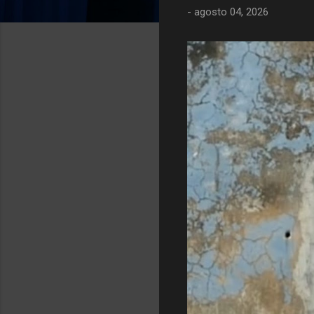
-
agosto 04, 2026
g
e
n
s