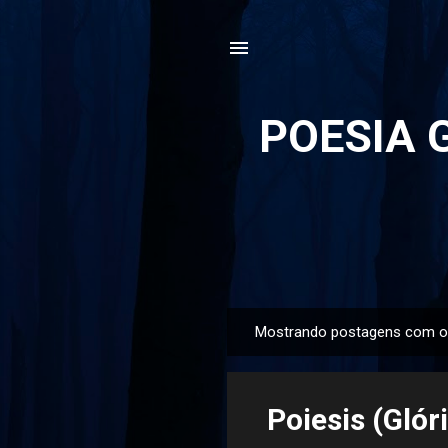
POESIA G
Mostrando postagens com o
P
o
s
Poiesis (Glór
t
a