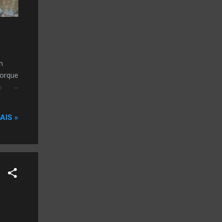
m
porque
a
AIS »