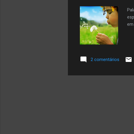
Pal
esp
em 
2 comentários