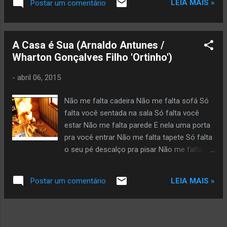
LEIA MAIS »
Postar um comentário
dizendo: “vai”. Copyright © 2026 by Glória Vara All rights
reserved. Veja mais da autora aqui
A Casa é Sua (Arnaldo Antunes /
Wharton Gonçalves Filho 'Ortinho')
-
abril 06, 2015
Não me falta cadeira Não me falta sofá Só
falta você sentada na sala Só falta você
estar Não me falta parede E nela uma porta
pra você entrar Não me falta tapete Só falta
o seu pé descalço pra pisar Não me falta
cama Só falta você deitar Não me falta o
sol da manhã Só falta você acordar Pras
LEIA MAIS »
Postar um comentário
janelas se abrirem pra mim E o vento brincar
no quintal Embalando as flores do jardim
Balançando as cores no varal A casa é sua
Por que não chega agora? Até o teto tá de