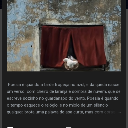
e
n
s
Poesia é quando a tarde tropeça no azul, e da queda nasce
um verso com cheiro de laranja e sombra de nuvem, que se
escreve sozinho no guardanapo do vento. Poesia é quando
o tempo esquece o relógio, e no miolo de um silêncio
qualquer, brota uma palavra de asa curta, mas com coragem
de voo. Poiesis é o instante em que a pedra decide florir,
sem pressa, sem plano, só porque ouviu o sussurro da terra