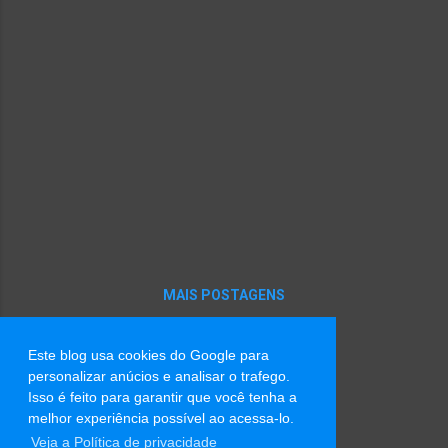
ponta-cabeça Porque você demora A casa é
sua Por que não chega logo? Nem o prego
aguenta mais O peso desse relógio Não me
falta banheiro, quarto Abajur, sala de jantar
Não me falta cozinha Só falta a campainha
tocar Não me falta cachorro Uivando só
porque você não está Parece até que está
pedindo socorro Como tudo aqui nesse
lugar Não me falta casa Só falta ela ser um
lar Não me falta o tempo que passa Só não
dá mais para tanto esperar Para os
pássaros voltarem a c...
MAIS POSTAGENS
Este blog usa cookies do Google para
Tecnologia do Blogger
personalizar anúcios e analisar o trafego.
Isso é feito para garantir que você tenha a
Imagens de tema por
Radius Images
melhor experiência possível ao acessa-lo.
Veja a Política de privacidade