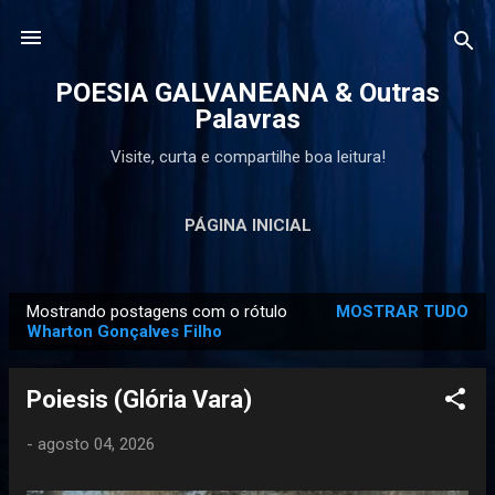
Pular para o conteúdo principal
POESIA GALVANEANA & Outras
Palavras
Visite, curta e compartilhe boa leitura!
PÁGINA INICIAL
Mostrando postagens com o rótulo
MOSTRAR TUDO
P
Wharton Gonçalves Filho
o
s
Poiesis (Glória Vara)
t
a
-
agosto 04, 2026
g