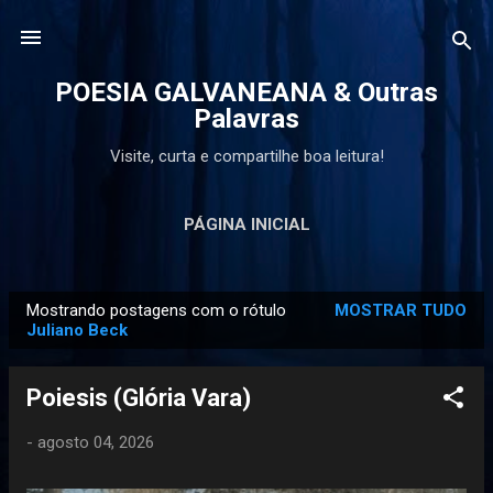
Pular para o conteúdo principal
POESIA GALVANEANA & Outras
Palavras
Visite, curta e compartilhe boa leitura!
PÁGINA INICIAL
Mostrando postagens com o rótulo
MOSTRAR TUDO
P
Juliano Beck
o
s
Poiesis (Glória Vara)
t
a
-
agosto 04, 2026
g