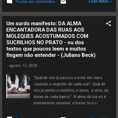
LEIA MAIS »
Postar um comentário
dizendo: “vai”. Copyright © 2026 by Glória Vara All rights
reserved. Veja mais da autora aqui
Um surdo manifesto: DA ALMA
ENCANTADORA DAS RUAS AOS
MOLEQUES ACOSTUMADOS COM
SUCRILHOS NO PRATO - ou dos
textos que poucos leem e muitos
fingem não entender - (Juliano Beck)
-
agosto 15, 2018
“Qual de vós já passou a noite em claro
ouvindo o segredo de cada rua? Qual de
vós já sentiu o mistério, o sono, o vício, as
ideias de cada bairro? A alma da rua só é
inteiramente sensível a horas tardias." (João
do Rio) Os usos que se faz da rua divergem.
Ao pobre a rua é uma extensão de si. Lhe