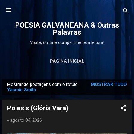
Pular para o conteúdo principal
POESIA GALVANEANA & Outras
Palavras
Visite, curta e compartilhe boa leitura!
PÁGINA INICIAL
Mostrando postagens com o rótulo
MOSTRAR TUDO
P
Yasmin Smith
o
s
Poiesis (Glória Vara)
t
a
-
agosto 04, 2026
g