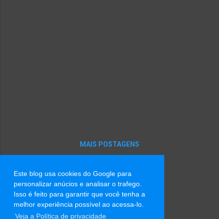
MAIS POSTAGENS
Este blog usa cookies do Google para
Tecnologia do Blogger
personalizar anúcios e analisar o trafego.
Isso é feito para garantir que você tenha a
Imagens de tema por
Radius Images
melhor experiência possível ao acessa-lo.
Veja a Política de privacidade