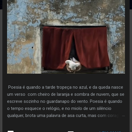
e
n
s
Poesia é quando a tarde tropeça no azul, e da queda nasce
um verso com cheiro de laranja e sombra de nuvem, que se
escreve sozinho no guardanapo do vento. Poesia é quando
o tempo esquece o relógio, e no miolo de um silêncio
qualquer, brota uma palavra de asa curta, mas com coragem
de voo. Poiesis é o instante em que a pedra decide florir,
sem pressa, sem plano, só porque ouviu o sussurro da terra