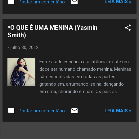
LEIA MAIS »
Postar um comentário
dizendo: “vai”. Copyright © 2026 by Glória Vara All rights
reserved. Veja mais da autora aqui
*O QUE É UMA MENINA (Yasmin
Smith)
-
julho 30, 2012
Entre a adolescência e a infância, existe um
doce ser humano chamado menina. Meninas
são encontradas em todas as partes:
gritando em, arrumando-se na, dançando
em uma, chorando em um. Os pais as
amam, os meninos as irritam, os
bebezinhos as adoram, o céu as protege.
LEIA MAIS »
Postar um comentário