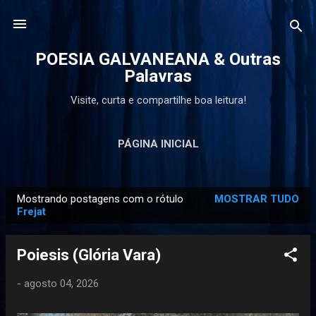
Pular para o conteúdo principal
POESIA GALVANEANA & Outras
Palavras
Visite, curta e compartilhe boa leitura!
PÁGINA INICIAL
Mostrando postagens com o rótulo
MOSTRAR TUDO
P
Frejat
o
s
Poiesis (Glória Vara)
t
a
-
agosto 04, 2026
g