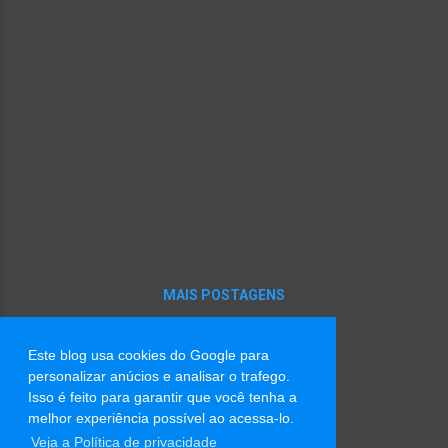
MAIS POSTAGENS
Este blog usa cookies do Google para
Tecnologia do Blogger
personalizar anúcios e analisar o trafego.
Isso é feito para garantir que você tenha a
Imagens de tema por
Radius Images
melhor experiência possível ao acessa-lo.
Veja a Política de privacidade