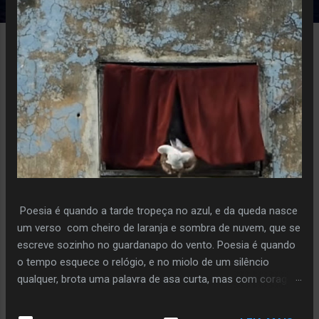
e
n
s
Poesia é quando a tarde tropeça no azul, e da queda nasce
um verso com cheiro de laranja e sombra de nuvem, que se
escreve sozinho no guardanapo do vento. Poesia é quando
o tempo esquece o relógio, e no miolo de um silêncio
qualquer, brota uma palavra de asa curta, mas com coragem
de voo. Poiesis é o instante em que a pedra decide florir,
sem pressa, sem plano, só porque ouviu o sussurro da terra