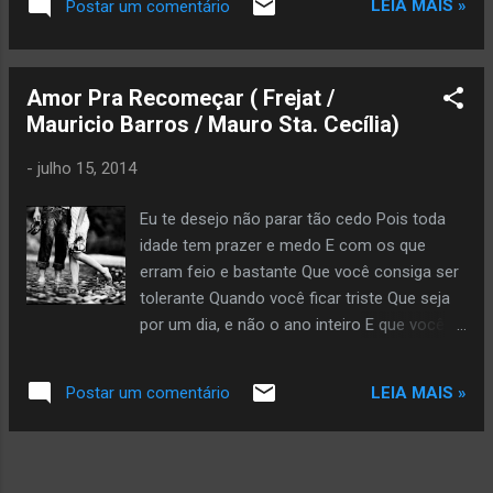
LEIA MAIS »
Postar um comentário
dizendo: “vai”. Copyright © 2026 by Glória Vara All rights
reserved. Veja mais da autora aqui
Amor Pra Recomeçar ( Frejat /
Mauricio Barros / Mauro Sta. Cecília)
-
julho 15, 2014
Eu te desejo não parar tão cedo Pois toda
idade tem prazer e medo E com os que
erram feio e bastante Que você consiga ser
tolerante Quando você ficar triste Que seja
por um dia, e não o ano inteiro E que você
descubra que rir é bom, mas que rir de tudo
é desespero
LEIA MAIS »
Postar um comentário