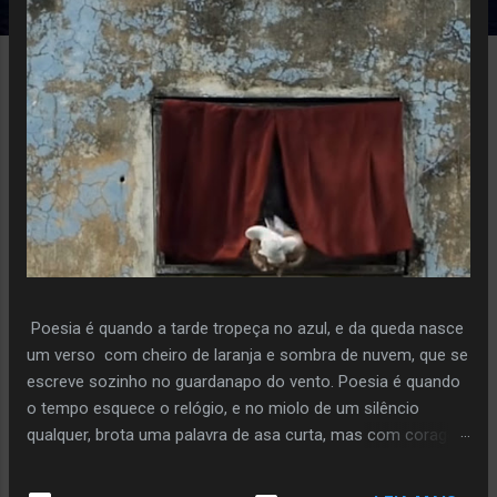
e
n
s
Poesia é quando a tarde tropeça no azul, e da queda nasce
um verso com cheiro de laranja e sombra de nuvem, que se
escreve sozinho no guardanapo do vento. Poesia é quando
o tempo esquece o relógio, e no miolo de um silêncio
qualquer, brota uma palavra de asa curta, mas com coragem
de voo. Poiesis é o instante em que a pedra decide florir,
sem pressa, sem plano, só porque ouviu o sussurro da terra