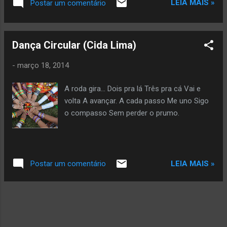
LEIA MAIS »
Postar um comentário
dizendo: “vai”. Copyright © 2026 by Glória Vara All rights
reserved. Veja mais da autora aqui
Dança Circular (Cida Lima)
-
março 18, 2014
A roda gira... Dois pra lá Três pra cá Vai e
volta A avançar. A cada passo Me uno Sigo
o compasso Sem perder o prumo.
LEIA MAIS »
Postar um comentário