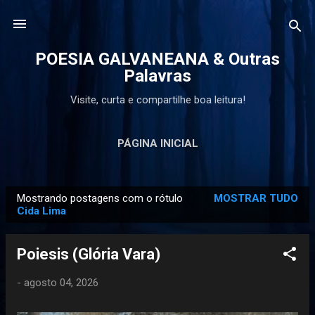
Pular para o conteúdo principal
POESIA GALVANEANA & Outras
Palavras
Visite, curta e compartilhe boa leitura!
PÁGINA INICIAL
Mostrando postagens com o rótulo
MOSTRAR TUDO
P
Cida Lima
o
s
Poiesis (Glória Vara)
t
a
-
agosto 04, 2026
g