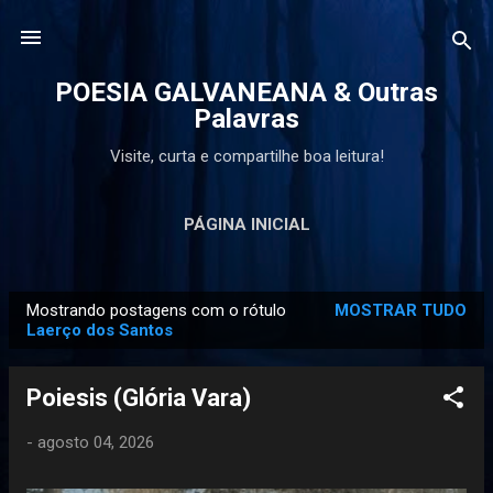
Pular para o conteúdo principal
POESIA GALVANEANA & Outras
Palavras
Visite, curta e compartilhe boa leitura!
PÁGINA INICIAL
Mostrando postagens com o rótulo
MOSTRAR TUDO
P
Laerço dos Santos
o
s
Poiesis (Glória Vara)
t
a
-
agosto 04, 2026
g