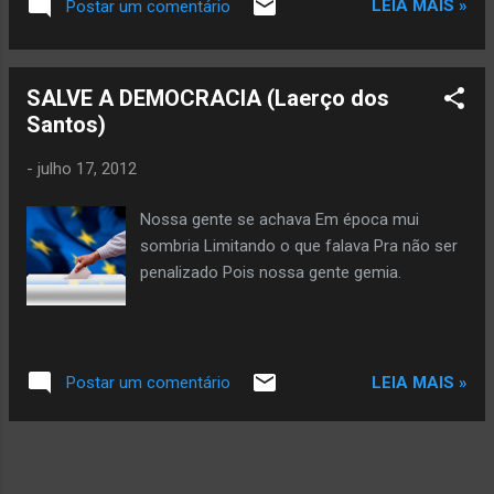
LEIA MAIS »
Postar um comentário
dizendo: “vai”. Copyright © 2026 by Glória Vara All rights
reserved. Veja mais da autora aqui
SALVE A DEMOCRACIA (Laerço dos
Santos)
-
julho 17, 2012
Nossa gente se achava Em época mui
sombria Limitando o que falava Pra não ser
penalizado Pois nossa gente gemia.
LEIA MAIS »
Postar um comentário