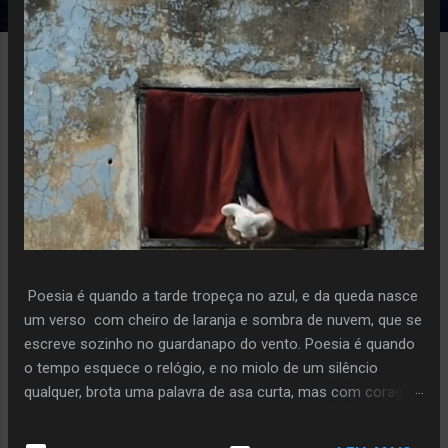
e
n
s
Poesia é quando a tarde tropeça no azul, e da queda nasce
um verso com cheiro de laranja e sombra de nuvem, que se
escreve sozinho no guardanapo do vento. Poesia é quando
o tempo esquece o relógio, e no miolo de um silêncio
qualquer, brota uma palavra de asa curta, mas com coragem
de voo. Poiesis é o instante em que a pedra decide florir,
sem pressa, sem plano, só porque ouviu o sussurro da terra