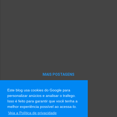
MAIS POSTAGENS
Este blog usa cookies do Google para
Tecnologia do Blogger
personalizar anúcios e analisar o trafego.
Isso é feito para garantir que você tenha a
Imagens de tema por
Radius Images
melhor experiência possível ao acessa-lo.
Veja a Política de privacidade