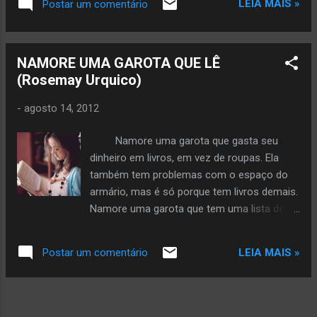
LEIA MAIS »
Postar um comentário
dizendo: “vai”. Copyright © 2026 by Glória Vara All rights
reserved. Veja mais da autora aqui
NAMORE UMA GAROTA QUE LÊ
(Rosemay Urquico)
-
agosto 14, 2012
Namore uma garota que gasta seu
dinheiro em livros, em vez de roupas. Ela
também tem problemas com o espaço do
armário, mas é só porque tem livros demais.
Namore uma garota que tem uma lista de
livros que quer ler e que possui seu cartão
de biblioteca desde os doze anos.
LEIA MAIS »
Postar um comentário
Encontre uma garota que lê. Você sabe que
ela lê porque ela sempre vai ter um livro não
lido na bolsa. Ela é aquela que olha
amorosamente para as prateleiras da