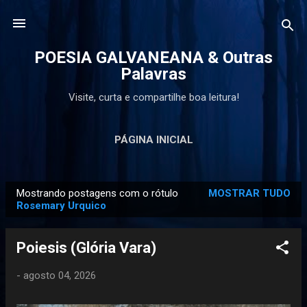
Pular para o conteúdo principal
POESIA GALVANEANA & Outras
Palavras
Visite, curta e compartilhe boa leitura!
PÁGINA INICIAL
Mostrando postagens com o rótulo
MOSTRAR TUDO
P
Rosemary Urquico
o
s
Poiesis (Glória Vara)
t
a
-
agosto 04, 2026
g