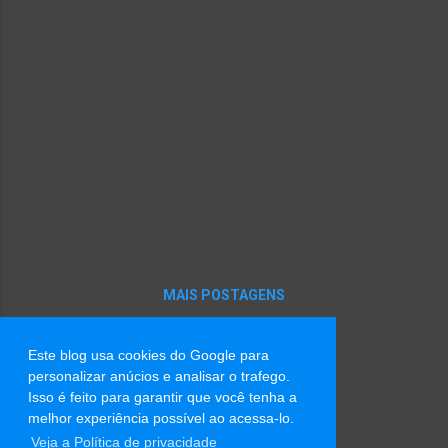
livraria, a única que surta (ainda que em
silêncio) quando encontra o livro que quer.
Você está vendo uma garota estranha
cheirar as páginas de um livro antigo em um
sebo? Essa é a leitora. Nunca resiste a
cheirar as páginas, especialmente quando
ficaram amarelas.
MAIS POSTAGENS
Este blog usa cookies do Google para
Tecnologia do Blogger
personalizar anúcios e analisar o trafego.
Isso é feito para garantir que você tenha a
Imagens de tema por
Radius Images
melhor experiência possível ao acessa-lo.
Veja a Política de privacidade