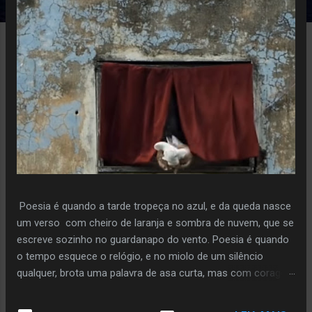
e
n
s
Poesia é quando a tarde tropeça no azul, e da queda nasce
um verso com cheiro de laranja e sombra de nuvem, que se
escreve sozinho no guardanapo do vento. Poesia é quando
o tempo esquece o relógio, e no miolo de um silêncio
qualquer, brota uma palavra de asa curta, mas com coragem
de voo. Poiesis é o instante em que a pedra decide florir,
sem pressa, sem plano, só porque ouviu o sussurro da terra