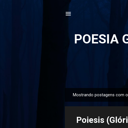
POESIA G
Mostrando postagens com o
P
o
s
Poiesis (Glór
t
a