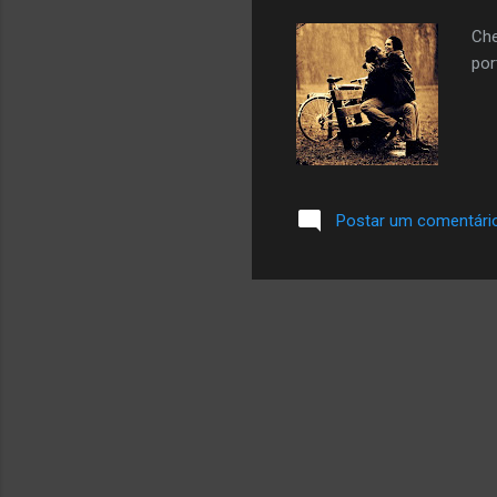
Che
por
Postar um comentári