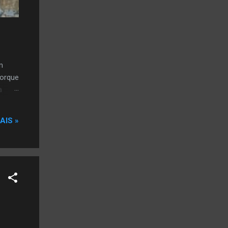
m
porque
a
AIS »