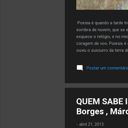
Poesia é quando a tarde tr
sombra de nuvem, que se e
esquece o relógio, e no mi
coragem de voo. Poiesis é 
ouviu o sussurro da terra di
mais da autora aqui
Postar um comentári
QUEM SABE I
Borges , Már
-
abril 21, 2013