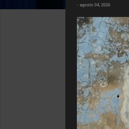
-
agosto 04, 2026
g
e
n
s