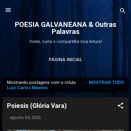
Pular para o conteúdo principal
POESIA GALVANEANA & Outras
Palavras
Visite, curta e compartilhe boa leitura!
PÁGINA INICIAL
Mostrando postagens com o rótulo
MOSTRAR TUDO
P
Luiz Carlos Máximo
o
s
Poiesis (Glória Vara)
t
a
-
agosto 04, 2026
g