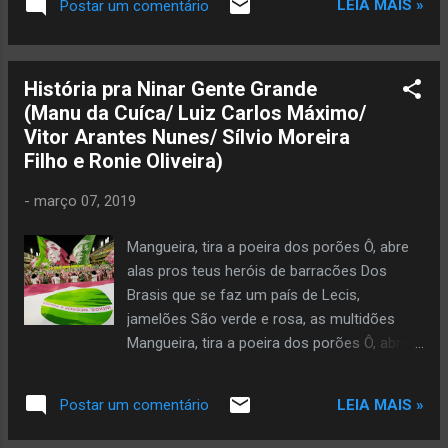
LEIA MAIS »
Postar um comentário
dizendo: “vai”. Copyright © 2026 by Glória Vara All rights
reserved. Veja mais da autora aqui
História pra Ninar Gente Grande
(Manu da Cuíca/ Luiz Carlos Máximo/
Vitor Arantes Nunes/ Sílvio Moreira
Filho e Ronie Oliveira)
-
março 07, 2019
Mangueira, tira a poeira dos porões Ô, abre
alas pros teus heróis de barracões Dos
Brasis que se faz um país de Lecis,
jamelões São verde e rosa, as multidões
Mangueira, tira a poeira dos porões Ô, abre
alas pros teus heróis de barracões Dos
Brasis que se faz um país de Lecis,
LEIA MAIS »
Postar um comentário
jamelões São verde e rosa, as multidões
Brasil, meu nego Deixa eu te contar A