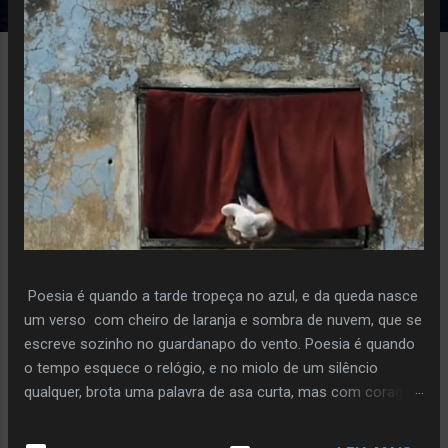
e
n
s
Poesia é quando a tarde tropeça no azul, e da queda nasce
um verso com cheiro de laranja e sombra de nuvem, que se
escreve sozinho no guardanapo do vento. Poesia é quando
o tempo esquece o relógio, e no miolo de um silêncio
qualquer, brota uma palavra de asa curta, mas com coragem
de voo. Poiesis é o instante em que a pedra decide florir,
sem pressa, sem plano, só porque ouviu o sussurro da terra