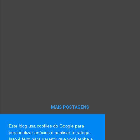
história que a história não conta O avesso
do mesmo lugar Na luta é que a gente se
encontra Brasil, meu dengo A Mangueira
chegou Com versos que o livro apagou
Desde 1500 tem mais invasão do que
descobrimento Tem sangue retinto pisado
Atrás do herói emoldurado Mulheres,
tamoios, mulatos Eu quero um país que não
está no retrato Brasil, o teu nome é Dandara
E a tua cara é de cariri Não veio do céu Nem
das mãos de Isabel A liberdade é um dragão
no mar de Aracati Salve os caboclos de
julho Quem foi de aço nos anos de chumbo
Brasil, chegou a vez De ouvir as Marias,
MAIS POSTAGENS
Mahins, Marielles, malês *Mangueira -...
Este blog usa cookies do Google para
Tecnologia do Blogger
personalizar anúcios e analisar o trafego.
Isso é feito para garantir que você tenha a