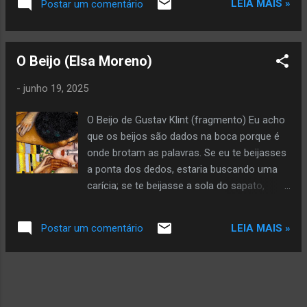
LEIA MAIS »
Postar um comentário
dizendo: “vai”. Copyright © 2026 by Glória Vara All rights
reserved. Veja mais da autora aqui
O Beijo (Elsa Moreno)
-
junho 19, 2025
O Beijo de Gustav Klint (fragmento) Eu acho
que os beijos são dados na boca porque é
onde brotam as palavras. Se eu te beijasses
a ponta dos dedos, estaria buscando uma
carícia; se te beijasse a sola do sapato,
estaria buscando um caminho. Se te
beijasse as pálpebras enquanto dormes,
LEIA MAIS »
Postar um comentário
estaria pedindo permissão para entrar nos
teus sonhos, mas estou te beijando os
lábios, porque quero ouvir minhas palavras
saírem de ti, outra vez. Se te beijasse a
planta dos pés, buscaria um passo em falso.