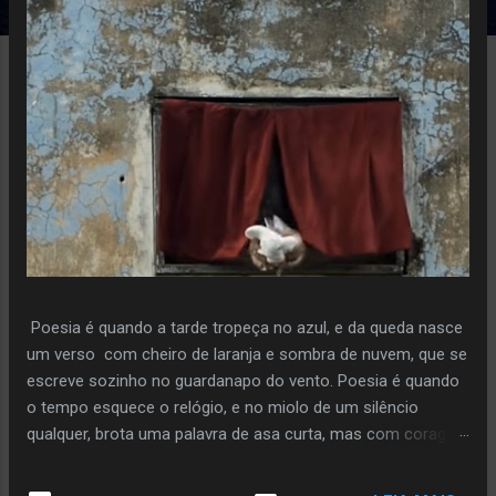
e
n
s
Poesia é quando a tarde tropeça no azul, e da queda nasce
um verso com cheiro de laranja e sombra de nuvem, que se
escreve sozinho no guardanapo do vento. Poesia é quando
o tempo esquece o relógio, e no miolo de um silêncio
qualquer, brota uma palavra de asa curta, mas com coragem
de voo. Poiesis é o instante em que a pedra decide florir,
sem pressa, sem plano, só porque ouviu o sussurro da terra