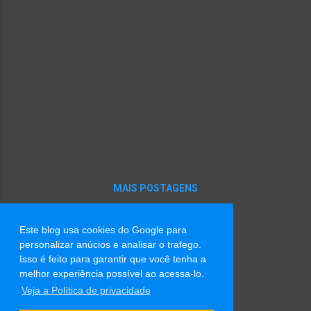
Se te beijasse a parte interna do cotovelo,
buscaria teus esconderijos. Se te beijasse a
sombra, não saberia o que busco, mas
estaria tão perto. Se te buscasse essa noite,
beijaria cada estranho até te encontrar.
Outra vez. Se eu te beijasse, seria como algo
escorregadio sobre uma tela de carne que
transborda e se espalha pelas vigas da
minha casa. Subiria escorregadia por um
muro, separando a pele da carne que se
injeta em uma estrutura impessoal chamada
MAIS POSTAGENS
nome. Estaria consumida antes mesmo de
abrir ...
Este blog usa cookies do Google para
Tecnologia do Blogger
personalizar anúcios e analisar o trafego.
Isso é feito para garantir que você tenha a
Imagens de tema por
Radius Images
melhor experiência possível ao acessa-lo.
Veja a Política de privacidade