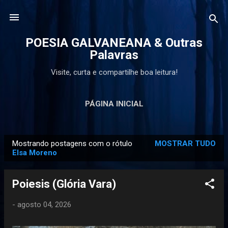
Pular para o conteúdo principal
POESIA GALVANEANA & Outras
Palavras
Visite, curta e compartilhe boa leitura!
PÁGINA INICIAL
Mostrando postagens com o rótulo
MOSTRAR TUDO
P
Elsa Moreno
o
s
Poiesis (Glória Vara)
t
a
-
agosto 04, 2026
g